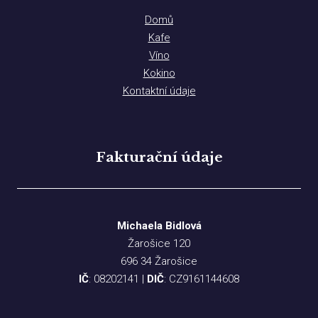
Domů
Kafe
Víno
Kokino
Kontaktní údaje
Fakturační údaje
Michaela Bidlová
Žarošice 120
696 34 Žarošice
IČ
: 08202141 |
DIČ
: CZ9161144608