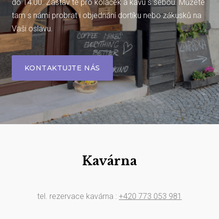
do 14:00. Zastav te pro koláček a kávu s sebou. Můžete
tam s námi probrat i objednání dortíku nebo zákusků na
Vaši oslavu.
KONTAKTUJTE NÁS
Kavárna
tel. rezervace kavárna :
+420 773 053 981