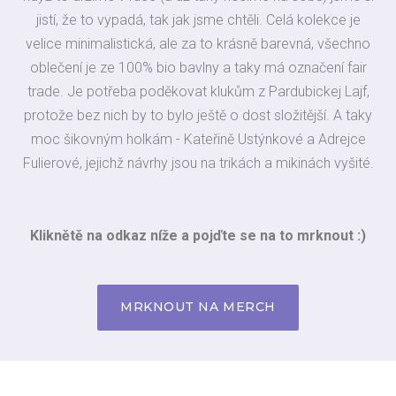
jistí, že to vypadá, tak jak jsme chtěli. Celá kolekce je
velice minimalistická, ale za to krásně barevná, všechno
oblečení je ze 100% bio bavlny a taky má označení fair
trade. Je potřeba poděkovat klukům z Pardubickej Lajf,
protože bez nich by to bylo ještě o dost složitější. A taky
moc šikovným holkám - Kateřině Ustýnkové a Adrejce
Fulierové, jejichž návrhy jsou na trikách a mikinách vyšité.
Kliknětě na odkaz níže a pojďte se na to mrknout :)
MRKNOUT NA MERCH