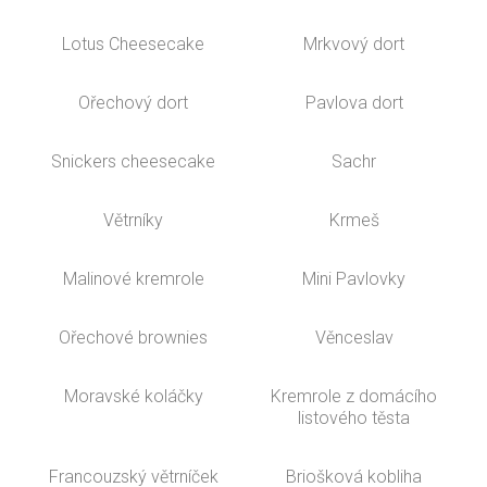
Lotus Cheesecake
Mrkvový dort
Ořechový dort
Pavlova dort
Snickers cheesecake
Sachr
Větrníky
Krmeš
Malinové kremrole
Mini Pavlovky
Ořechové brownies
Věnceslav
Moravské koláčky
Kremrole z domácího
listového těsta
Francouzský větrníček
Briošková kobliha