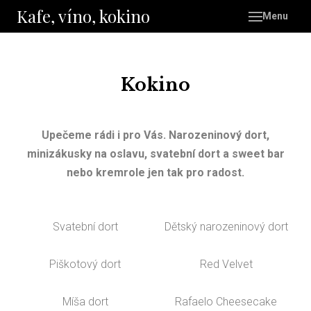
Kafe, víno, kokino
Menu
Dom
Kokin
Vás
Kokino
Merc
Upečeme rádi i pro Vás. Narozeninový dort,
minizákusky na oslavu, svatební dort a sweet bar
nebo kremrole jen tak pro radost.
Svatební dort
Dětský narozeninový dort
Piškotový dort
Red Velvet
Míša dort
Rafaelo Cheesecake