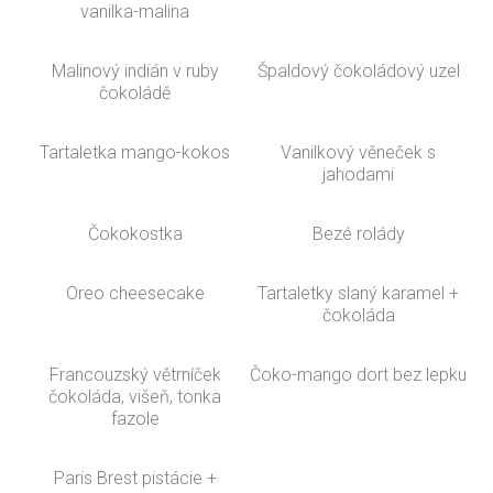
vanilka-malina
Malinový indián v ruby
Špaldový čokoládový uzel
čokoládě
Tartaletka mango-kokos
Vanilkový věneček s
jahodami
Čokokostka
Bezé rolády
Oreo cheesecake
Tartaletky slaný karamel +
čokoláda
Francouzský větrníček
Čoko-mango dort bez lepku
čokoláda, višeň, tonka
fazole
Paris Brest pistácie +